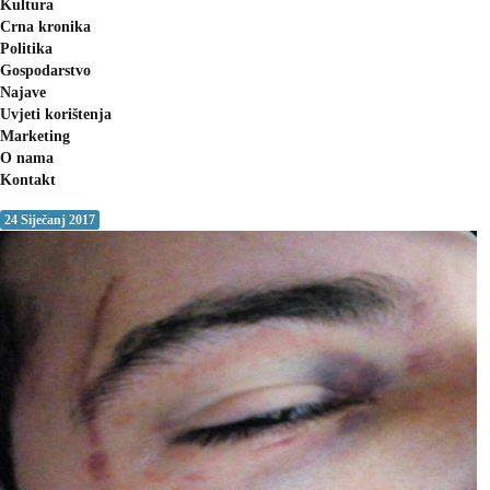
Kultura
Crna kronika
Politika
Gospodarstvo
Najave
Uvjeti korištenja
Marketing
O nama
Kontakt
24 Siječanj 2017