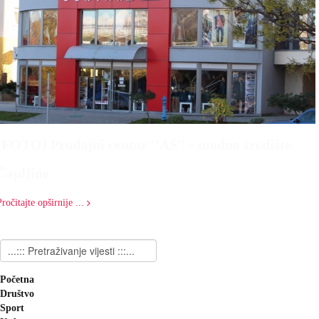
[FOTO] Prodajni centar ''AS'' - modno središte
Čapljine
Pročitajte opširnije ...
Početna
Društvo
Sport