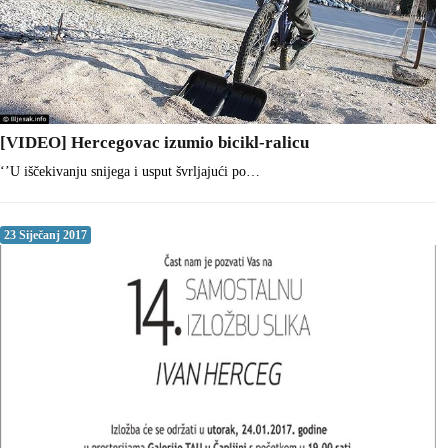
[VIDEO] Hercegovac izumio bicikl-ralicu
‘’U iščekivanju snijega i usput švrljajući po…
23 Siječanj 2017