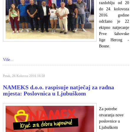
razdoblju od 20
do 24. kolovoza
2016. godine
održano je 22
ekipno natjecanje
Prve šahovske
lige Herceg -
Bosne.
Više...
Petak, 26 Kolovoz 2016 16:58
NAMEKS d.o.o. raspisuje natječaj za radna
mjesta: Poslovnica u Ljubuškom
Za potrebe
otvaranja nove
poslovnice u
Ljubuškom