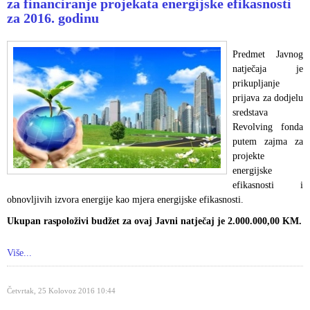
za financiranje projekata energijske efikasnosti
za 2016. godinu
Predmet Javnog
natječaja je
prikupljanje
prijava za dodjelu
sredstava
Revolving fonda
putem zajma za
projekte
energijske
efikasnosti i
obnovljivih izvora energije kao mjera energijske efikasnosti.
Ukupan raspoloživi budžet za ovaj Javni natječaj je 2.000.000,00 KM.
Više...
Četvrtak, 25 Kolovoz 2016 10:44