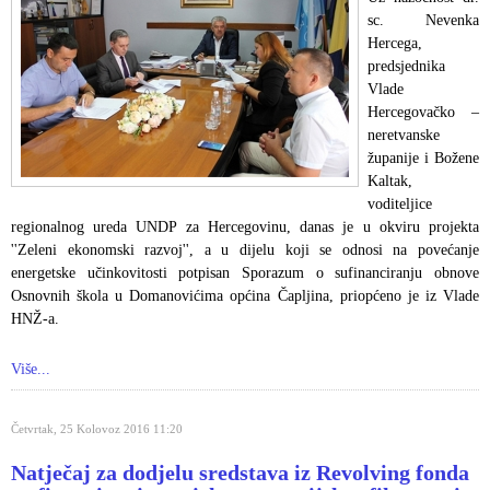
sc. Nevenka
Hercega,
predsjednika
Vlade
Hercegovačko –
neretvanske
županije i Božene
Kaltak,
voditeljice
regionalnog ureda UNDP za Hercegovinu, danas je u okviru projekta
''Zeleni ekonomski razvoj'', a u dijelu koji se odnosi na povećanje
energetske učinkovitosti potpisan Sporazum o sufinanciranju obnove
Osnovnih škola u Domanovićima općina Čapljina, priopćeno je iz Vlade
HNŽ-a.
Više...
Četvrtak, 25 Kolovoz 2016 11:20
Natječaj za dodjelu sredstava iz Revolving fonda