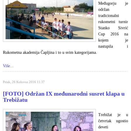
Međugorju je
održan
tradicionalni
rukometni turnir
Stanko Sivrić
Cup 2016 na
kojem je
nastupila i
Rukometna akademija Čapljina i to u svim kategorijama.
Više...
Petak, 26 Kolovoz 2016 11:37
[FOTO] Održan IX međunarodni susret klapa u
Trebižatu
Trebižat je u
četvrtak ugostio
deveti