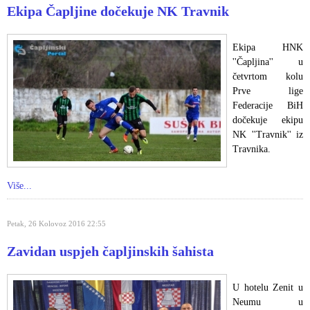
Ekipa Čapljine dočekuje NK Travnik
Ekipa HNK
''Čapljina'' u
četvrtom kolu
Prve lige
Federacije BiH
dočekuje ekipu
NK ''Travnik'' iz
Travnika.
Više...
Petak, 26 Kolovoz 2016 22:55
Zavidan uspjeh čapljinskih šahista
U hotelu Zenit u
Neumu u