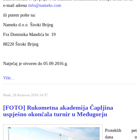
e-mail adresu
info@nameks.com
ili putem pošte na:
Nameks d.o.o. Široki Brijeg
Fra Dominika Mandića br. 19
88220 Široki Brijeg
Natječaj je otvoren do 05.09.2016.g.
Više...
Petak, 26 Kolovoz 2016 14:37
[FOTO] Rukometna akademija Čapljina
uspješno okončala turnir u Međugorju
Proteklih pet
dana u