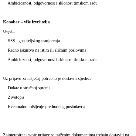
Ambicioznost, odgovornost i sklonost timskom radu
Konobar – više izvršitelja
Uvjeti:
SSS ugostiteljskog usmjerenja
Radno iskustvo na istim ili sličnim poslovima
Ambicioznost, odgovornost i sklonost timskom radu
Uz prijavu za natječaj potrebno je dostaviti sljedeće:
Dokaz o stručnoj spremi
Životopis
Eventualno mišljenje prethodnog poslodavca
Zainteresirani svoje prijave sa traženim dokumentima trebaju dostaviti na