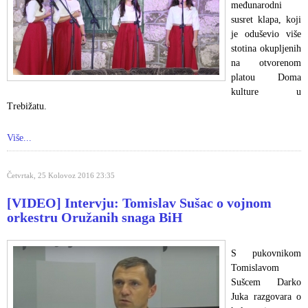
međunarodni
susret klapa, koji
je oduševio više
stotina okupljenih
na otvorenom
platou Doma
kulture u
Trebižatu.
Više...
Četvrtak, 25 Kolovoz 2016 23:35
[VIDEO] Intervju: Tomislav Sušac o vojnom
orkestru Oružanih snaga BiH
S pukovnikom
Tomislavom
Sušcem Darko
Juka razgovara o