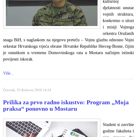
kulturnoj
djelatnosti unutar
vojnih struktura,
konkretno o ulozi
i misiji Vojnoga
orkestra Oružanih
snaga BiH, s naglaskom na njegovu preteču – Vojnu glazbu odnosno Vojni
orkestar Hrvatskoga vijeća obrane Hrvatske Republike Herceg-Bosne, čijim
je osnutkom u vremenu Domovinskoga rata u Mostaru načinjen istinski
povijesni iskorak.
Više...
Četvrtak, 25 Kolovoz 2016 14:24
Prilika za prvo radno iskustvo: Program „Moja
praksa“ ponovno u Mostaru
Student si završne
godine fakulteta i