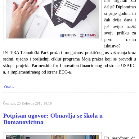
nisi siguran što
dalje? Diplomirao
si prije godinu ili
čak dvije dana i
još uvijek tražiš
svoju priliku za
prvo radno
iskustvo?
INTERA Tehnološki Park pruža ti mogućnost praktičnog usavršavanja kroz
sedmi, ujedno i posljednji ciklus programa Moja praksa koji se provodi u
sklopu projekta Partnership for Innovation financiranog od strane USAID-
a, a implementiranog od strane EDC-a.
Više...
Četvrtak, 25 Kolovoz 2016 14:10
Potpisan ugovor: Obnavlja se škola u
Domanovićima
Uz nazočnost dr.