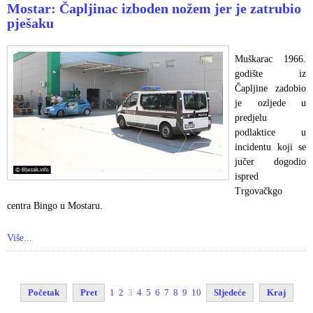
Mostar: Čapljinac izboden nožem jer je zatrubio
pješaku
Muškarac 1966.
godište iz
Čapljine zadobio
je ozljede u
predjelu
podlaktice u
incidentu koji se
jučer dogodio
ispred
Trgovačkgo
centra Bingo u Mostaru.
Više...
Početak
Pret
1
2
3
4
5
6
7
8
9
10
Sljedeće
Kraj