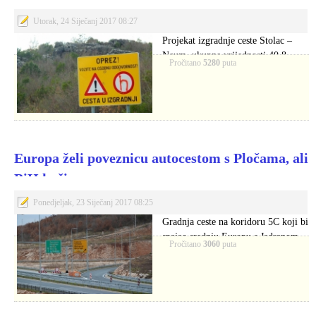
Utorak, 24 Siječanj 2017 08:27
Projekat izgradnje ceste Stolac –
Neum, ukupne vrijednosti 40,8
Pročitano
5280
puta
milijuna eura, trebao…
Europa želi poveznicu autocestom s Pločama, ali
BiH koči
Ponedjeljak, 23 Siječanj 2017 08:25
Gradnja ceste na koridoru 5C koji bi
spajao srednju Europu s Jadranom…
Pročitano
3060
puta