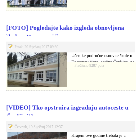
[FOTO] Pogledajte kako izgleda obnovljena
škola u Domanovićima
Petak, 20 Siječanj 2017 09:30
Učenike područne osnovne škole u
Domanovićima, općina Čapljina, na
Pročitano
9287
puta
početku drugoga dijela…
[VIDEO] Tko opstruira izgradnju autoceste u
Čapljini!?
Četvrtak, 19 Siječanj 2017 12:37
Krajem ove godine trebala je u