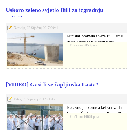
Uskoro zeleno svjetlo BiH za izgradnju
Pelješkog mosta
Nedjelja, 22 Siječanj 2017 00:44
Ministar prometa i veza BiH Ismir
Jusko rekao je u subotu kako…
Pročitano
6053
puta
[VIDEO] Gasi li se čapljinska Lasta?
Petak, 20 Siječanj 2017 21:46
Nedavno je tvornica keksa i vafla
Lasta iz Čapljine veliki dio svojih…
Pročitano
10661
puta