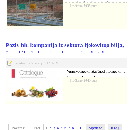
promet biti puštena dionica
Pročitano
5035
puta
autoceste Počitelj…
Poziv bh. kompanija iz sektora ljekovitog bilja,
šumskih plodova i meda za upis u katalog
Četvrtak, 19 Siječanj 2017 09:21
Vanjskotrgovinska/Spoljnotrgovinska
komora Bosne i Hercegovine u
Pročitano
2045
puta
suradnji sa USAID/Sweden FARMA
II projektom…
Početak
Pret
1
2
3
4
5
6
7
8
9
10
Sljedeće
Kraj