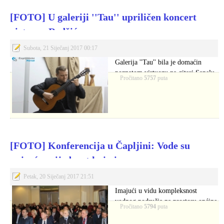
[FOTO] U galeriji ''Tau'' upriličen koncert
virtuoza Redžića
Subota, 21 Siječanj 2017 00:17
Galerija ''Tau'' bila je domaćin
poznatom virtuozu na gitari Sanelu
Pročitano
5757
puta
Redžiću.
[FOTO] Konferencija u Čapljini: Vode su
najveća vrijednost koju imamo
Petak, 20 Siječanj 2017 21:51
Imajući u vidu kompleksnost
vodnog područja na prostoru općine
Pročitano
5794
puta
Čapljina kao i…