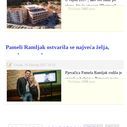
planu, bit će otvoren “Dompes”,…
Pročitano
2665
puta
Pameli Ramljak ostvarila se najveća želja,
napokon postala mama
Utorak, 10 Siječanj 2017 19:14
Pjevačica Pamela Ramljak rodila je
utorak u bolnici u Petrovoj svoje
Pročitano
3106
puta
prvo…