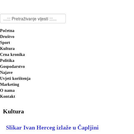
Početna
Društvo
Sport
Kultura
Crna kronika
Politika
Gospodarstvo
Najave
Uvjeti korištenja
Marketing
O nama
Kontakt
Kultura
Slikar Ivan Herceg izlaže u Čapljini