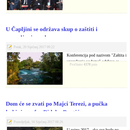
U Čapljini se održava skup o zaštiti i
upravljanju vodama
Petak, 20 Siječanj 2017 09:22
Konferencija pod nazivom "Zaštita i
upravljanje vodama" održava se
Pročitano
4370
puta
danas u Čapljini,…
Dom će se zvati po Majci Terezi, a pučka
kuhinja po fra Didaku Buntiću
Ponedjeljak, 16 Siječanj 2017 08:26
U rujnu 2017., ako sve bude po