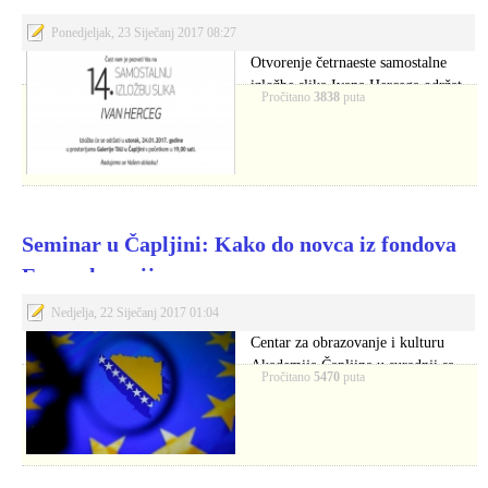
Ponedjeljak, 23 Siječanj 2017 08:27
Otvorenje četrnaeste samostalne
izložbe slika Ivana Hercega održat
Pročitano
3838
puta
će se 24. sječnja…
Seminar u Čapljini: Kako do novca iz fondova
Europske unije
Nedjelja, 22 Siječanj 2017 01:04
Centar za obrazovanje i kulturu
Akademija Čapljina u suradnji sa
Pročitano
5470
puta
Ministarstvom pravde…