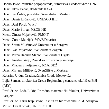
Donko Jović, ministar poljoprivrede, šumarstva i vodoprivrede HNŽ
Dr.sc. Jakov Pehar, akademik HAZU
Dr.sc. Ivo Čolak, prorektor Sveučilišta u Mostaru
Dr.sc. Damir Brđanović, UNESCO IHE
Dr.sc. Deni Porej, WWF
Dr.sc. Mario Šiljeg, MZOE HR
Mr.sc. Zineta Mujaković, FMOIT
Mr.sc. Zoran Mateljak, WWF/Dinarica
Dr.sc. Zoran Milašinović Univerzitet u Sarajevu
Dr.sc. Ivan Mijatović, Sveučilište u Zagrebu
Dr.sc. Mirna Habuda Stanić, Sveučilište u Osjeku
Dr.sc. Jaroslav Vego, Zavod za prostorno planiranje
Dr.sc. Mladen Smoljanović, NZJZ SDŽ
Dr.sc. Mirjana Milićević, Sveučilište u Mostaru
Katarina Ujdur, Gradonačelnica Grada Metkovića
Lejla Šuman, direktorica Ureda Regionalnog centra za okoliš za BiH
(REC)
Prof. dr. sc. Lada Lukić, Prirodno-matematički fakultet, Univerzitet u
Sarajevu
Prof. dr. sc. Tarik Kupusović, Institut za hidrotehniku, d. d. Sarajevo
Mr. sc. Eva Kocbek, UNESCO IHE