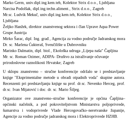
Marko Germ, univ.dipl.ing.kem.teh, Kolektor Strix d.o.o., Ljubljana
Narcisa Podolšak, dipl.ing.techn.aliment., Strix d.o.o., Zagreb
Mr.sc. Ludvik Mekuč, univ.dipl.ing.kem.teh, Kolektor Strix d.o.o.,
Ljubljana
Željko Hanžek, direktor znanstvenog sektora i član Uprave Aqua Power
Grupe Austrija
Mirko Šarac, dipl. Ing. građ., Agencija za vodno područje Jadranskog mora
Dr. sc. Marlena Ćukteraš, Sveučilište u Dubrovniku
Marinko Dalmatin, dipl. biol., Ekološka udruga „Lijepa naša“ Čapljina
Mr. sc. Roman Ozimec, ADIPA- Društvo za istraživanje očuvanje
prirodoslovne raznolikosti Hrvatske; Zagreb
U sklopu znanstveno – stručne konferencije održalo se i predstavljanje
knjige ''Eksprimentalne metode u obradi otpadnih voda'' skupine autora.
Recenzenti pri predstavljanju knjige su prof. dr.sc. Nevenko Herceg, prof.
dr.sc. Ivan Mijatović i doc. dr. sc. Mario Šiljeg.
Organizator ove znanstveno–stručne konferencije je općina Čapljina–
općinski načelnik, a pod pokroviteljstvom Ministarstva poljoprivrede,
šumarstva i vodoprivrede Vlade Hercegovačko–neretvanske županije,
Agencije za vodno područje jadranskog mora i Elektroprivrede HZHB.