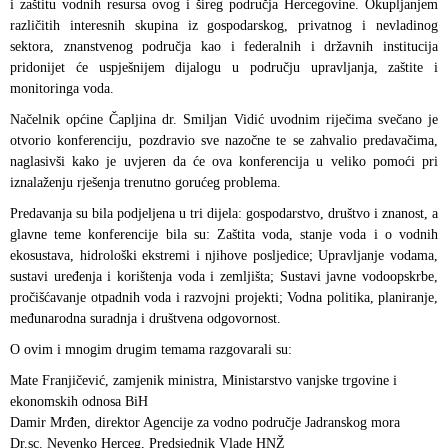
i zaštitu vodnih resursa ovog i šireg područja Hercegovine. Okupljanjem
različitih interesnih skupina iz gospodarskog, privatnog i nevladinog
sektora, znanstvenog područja kao i federalnih i državnih institucija
pridonijet će uspješnijem dijalogu u području upravljanja, zaštite i
monitoringa voda.
Načelnik općine Čapljina dr. Smiljan Vidić uvodnim riječima svečano je
otvorio konferenciju, pozdravio sve nazočne te se zahvalio predavačima,
naglasivši kako je uvjeren da će ova konferencija u veliko pomoći pri
iznalaženju rješenja trenutno gorućeg problema.
Predavanja su bila podjeljena u tri dijela: gospodarstvo, društvo i znanost, a
glavne teme konferencije bila su: Zaštita voda, stanje voda i o vodnih
ekosustava, hidrološki ekstremi i njihove posljedice; Upravljanje vodama,
sustavi uređenja i korištenja voda i zemljišta; Sustavi javne vodoopskrbe,
pročišćavanje otpadnih voda i razvojni projekti; Vodna politika, planiranje,
međunarodna suradnja i društvena odgovornost.
O ovim i mnogim drugim temama razgovarali su:
Mate Franjičević, zamjenik ministra, Ministarstvo vanjske trgovine i
ekonomskih odnosa BiH
Damir Mrđen, direktor Agencije za vodno područje Jadranskog mora
Dr.sc. Nevenko Herceg, Predsjednik Vlade HNŽ