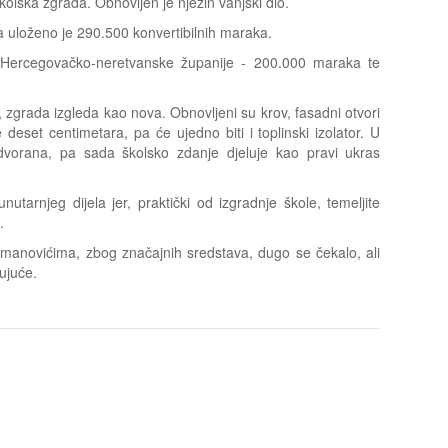
olska zgrada. Obnovljen je njezin vanjski dio.
uloženo je 290.500 konvertibilnih maraka.
 Hercegovačko-neretvanske županije - 200.000 maraka te
zgrada izgleda kao nova. Obnovljeni su krov, fasadni otvori
 deset centimetara, pa će ujedno biti i toplinski izolator. U
dvorana, pa sada školsko zdanje djeluje kao pravi ukras
utarnjeg dijela jer, praktički od izgradnje škole, temeljite
.
anovićima, zbog značajnih sredstava, dugo se čekalo, ali
ujuće.