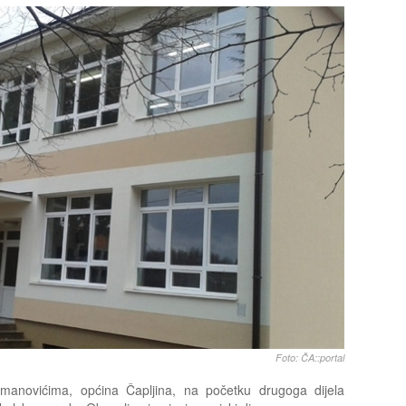
Foto: ČA::portal
anovićima, općina Čapljina, na početku drugoga dijela