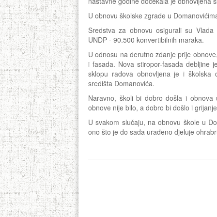
nastavne godine dočekala je obnovljena šk
U obnovu školske zgrade u Domanovićima 
Sredstva za obnovu osigurali su Vlada
UNDP - 90.500 konvertibilnih maraka.
U odnosu na derutno zdanje prije obnove, 
i fasada. Nova stiropor-fasada debljine je
sklopu radova obnovljena je i školska 
središta Domanovića.
Naravno, školi bi dobro došla i obnova un
obnove nije bilo, a dobro bi došlo i grijanje
U svakom slučaju, na obnovu škole u Dom
ono što je do sada urađeno djeluje ohrabr