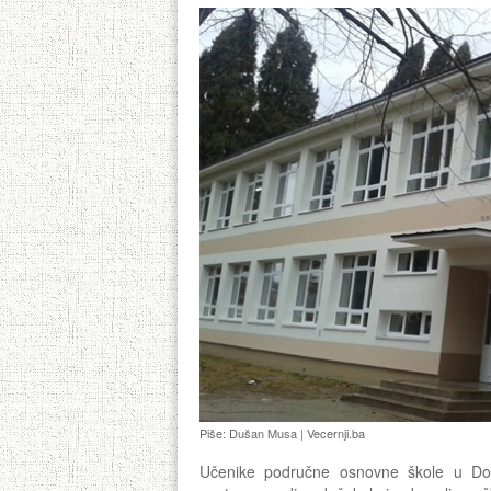
Piše: Dušan Musa | Vecernji.ba
Učenike područne osnovne škole u Dom